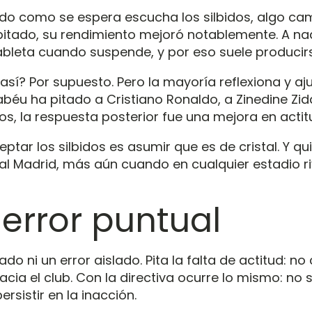
o como se espera escucha los silbidos, algo cambi
 pitado, su rendimiento mejoró notablemente. A nad
tableta cuando suspende, y por eso suele producir
así? Por supuesto. Pero la mayoría reflexiona y aj
abéu ha pitado a Cristiano Ronaldo, a Zinedine Zida
os, la respuesta posterior fue una mejora en actit
tar los silbidos es asumir que es de cristal. Y q
 Real Madrid, más aún cuando en cualquier estadio
 error puntual
do ni un error aislado. Pita la falta de actitud: n
cia el club. Con la directiva ocurre lo mismo: no s
rsistir en la inacción.